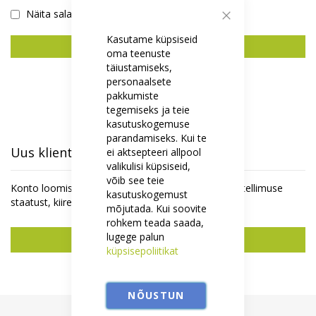
Näita salasõna
Sulge
Kasutame küpsiseid
Logi Sisse
oma teenuste
täiustamiseks,
Unustasid salasõna?
personaalsete
pakkumiste
tegemiseks ja teie
kasutuskogemuse
parandamiseks. Kui te
Uus klient
ei aktsepteeri allpool
valikulisi küpsiseid,
võib see teie
Konto loomisel on mitmeid eeliseid - saate jälgida tellimuse
kasutuskogemust
staatust, kiirem ostu vormistamine ja rohkemgi.
mõjutada. Kui soovite
rohkem teada saada,
lugege palun
Uus konto
küpsisepoliitikat
NÕUSTUN